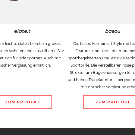
elate.t
basou
m leichte elate.t bietet ein großes
Die basou kombiniert Style mit t
einen sicheren und einstellbaren Sitz
Features und bietet der modebe
t sich für jede Sportart. Auch mit
sportbegeisterten Frau eine vielseiti
ischer Verglasung erhältlich.
Sportbrille. Die verstellbaren nose 
Struktur am Bügelende sorgen für s
und hohen Tragekomfort – bei jedem
mit optischer Verglasung erhäl
ZUM PRODUKT
ZUM PRODUKT