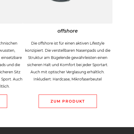
offshore
echnischen
Die offshore ist für einen aktiven Lifestyle
wussten,
konzipiert. Die verstellbaren Nasenpads und die
g einsetzbare
Struktur am Bügelende gewährleisten einen
pads und die
sicheren Halt und Komfort bei jeder Sportart.
icheren Sitz
Auch mit optischer Verglasung erhältlich.
 Sport. Auch
Inkludiert: Hardcase, Mikrofaserbeutel
tlich.
ZUM PRODUKT