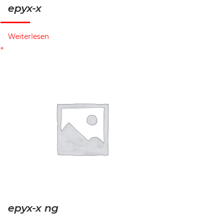
epyx-x
Weiterlesen
epyx-x ng